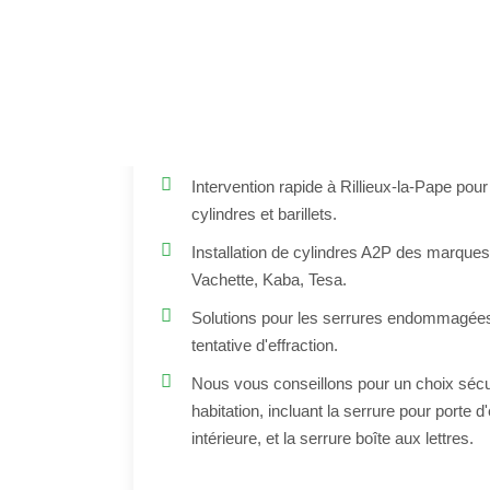
Remplacement de Cylin
Express & Fi
À partir de
Intervention rapide à Rillieux-la-Pape po
cylindres et barillets.
Installation de cylindres A2P des marques
Vachette, Kaba, Tesa.
Solutions pour les serrures endommagées
tentative d'effraction.
Nous vous conseillons pour un choix sécur
habitation, incluant la serrure pour porte d
intérieure, et la serrure boîte aux lettres.