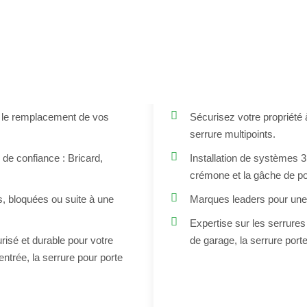
dre : Service
Pose de Serrure 
able
 130€
ur le remplacement de vos
Sécurisez votre propriété à
serrure multipoints.
 de confiance : Bricard,
Installation de systèmes 3,
crémone et la gâche de po
, bloquées ou suite à une
Marques leaders pour une 
Expertise sur les serrures
isé et durable pour votre
de garage, la serrure porte
'entrée, la serrure pour porte