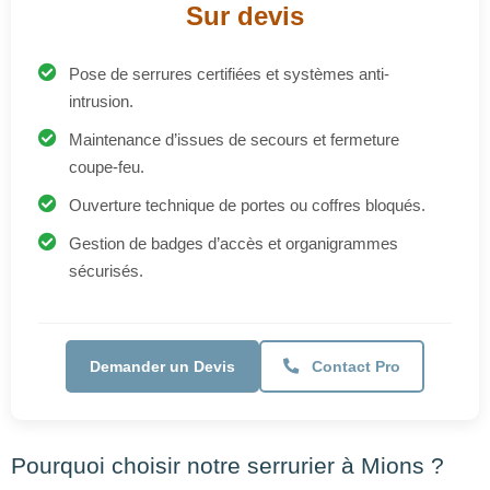
Maintenance d’issues de secours et fermeture
coupe-feu.
Ouverture technique de portes ou coffres bloqués.
Gestion de badges d’accès et organigrammes
sécurisés.
Demander un Devis
Contact Pro
Pourquoi choisir notre serrurier à Mions ?
Nous utilisons des cookies pour nous assurer que nous vous
Réactivité assurée sur toute la commune.
offrons la meilleure expérience possible sur notre site.
Interventions soignées et discrètes, sur rendez-vous
📞 Appeler maintenant
Accepter
Refuser
ou urgence.
Facturation directe selon conventions ou contrats